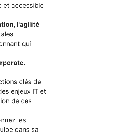
e et accessible
ion, l'agilité
ales.
onnant qui
rporate.
ctions clés de
des enjeux IT et
tion de ces
onnez les
quipe dans sa