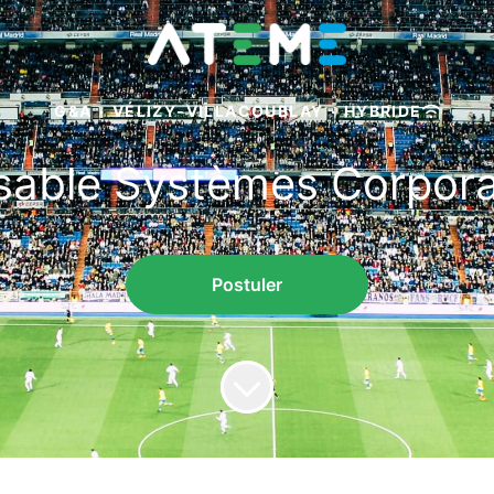
G&A
·
VÉLIZY-VILLACOUBLAY
·
HYBRIDE
able Systèmes Corpora
Postuler