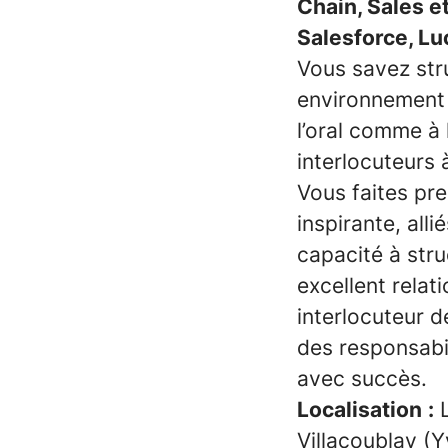
Chain, Sales e
Salesforce, L
Vous savez stru
environnement i
l’oral comme à 
interlocuteurs à
Vous faites pr
inspirante, all
capacité à stru
excellent relat
interlocuteur de
des responsabil
avec succès.
Localisation
:
L
Villacoublay (Y