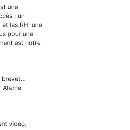
est une
ccès : un
 et les RH, une
ous pour une
ment est notre
 brevet...
ar Ateme
nt vidéo,