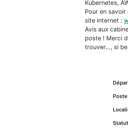
Kubernetes, AW
Pour en savoir 
site internet :
w
Avis aux cabine
poste ! Merci d
trouver..., si be
Dépar
Poste
Locali
Statut