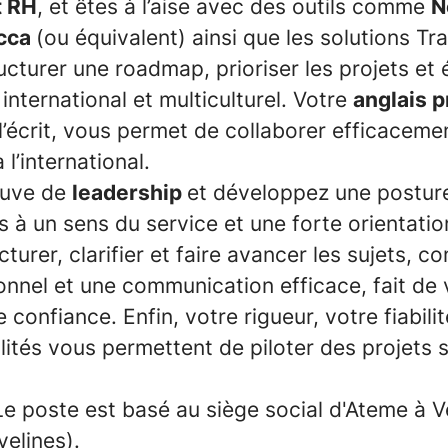
t RH
, et êtes à l’aise avec des outils comme
N
ucca
(ou équivalent) ainsi que les solutions Tr
cturer une roadmap, prioriser les projets et
nternational et multiculturel. Votre
anglais 
l’écrit, vous permet de collaborer efficacem
 l’international.
euve de
leadership
et développez une postur
iés à un sens du service et une forte orientatio
cturer, clarifier et faire avancer les sujets, 
ionnel et une communication efficace, fait de
 confiance. Enfin, votre rigueur, votre fiabili
ités vous permettent de piloter des projets 
e poste est basé au siège social d'Ateme à V
velines).