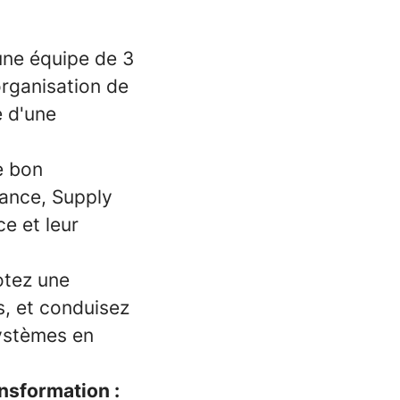
ne équipe de 3
organisation de
e d'une
e bon
nance, Supply
ce et leur
otez une
s, et conduisez
systèmes en
nsformation :