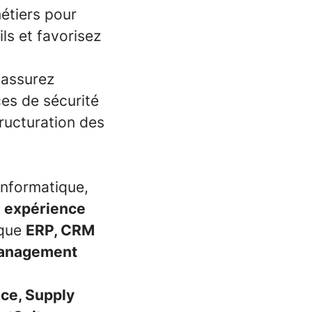
métiers pour
ls et favorisez
 assurez
ces de sécurité
tructuration des
informatique,
e
expérience
 que
ERP, CRM
anagement
ce, Supply