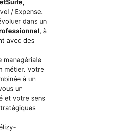
etSuite,
avel / Expense.
 évoluer dans un
professionnel
, à
ent avec des
e managériale
n métier. Votre
combinée à un
 vous un
té et votre sens
stratégiques
élizy-