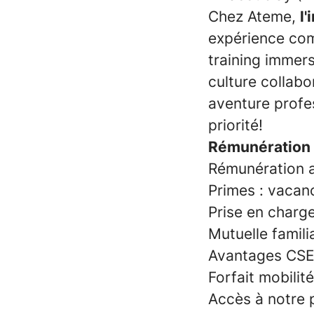
Chez Ateme,
l'
expérience com
training immers
culture collabo
aventure profe
priorité!
Rémunération 
Rémunération ad
Primes : vacanc
Prise en charg
Mutuelle famili
Avantages CS
Forfait mobilit
Accès à notre 