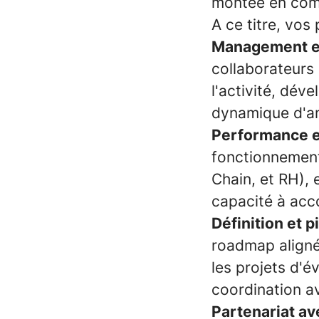
montée en com
A ce titre, vos
Management et
collaborateurs 
l'activité, dé
dynamique d'am
Performance et
fonctionnement
Chain, et RH), e
capacité à acc
Définition et p
roadmap alignée
les projets d'é
coordination a
Partenariat av