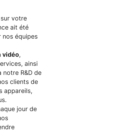
 sur votre
nce ait été
 nos équipes
n vidéo
,
rvices, ainsi
à notre R&D de
nos clients de
s appareils,
us.
haque jour de
nos
endre